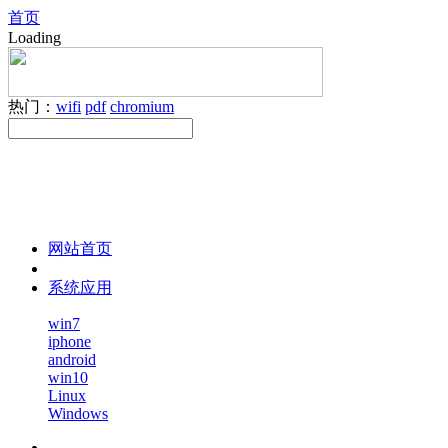
首页
Loading
热门：
wifi
pdf
chromium
网站首页
系统应用
win7
iphone
android
win10
Linux
Windows