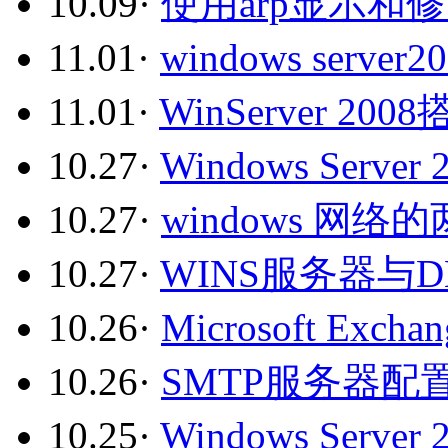
10.09
·
使用arp显示和
11.01
·
windows serv
11.01
·
WinServer 20
10.27
·
Windows Serv
10.27
·
windows 网
10.27
·
WINS服务器与
10.26
·
Microsoft Exc
10.26
·
SMTP服务器配
10.25
·
Windows Serve