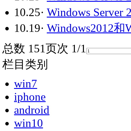
10.25
·
Windows Serve
10.19
·
Windows2012
总数 15
1
页次 1/1
栏目类别
win7
iphone
android
win10