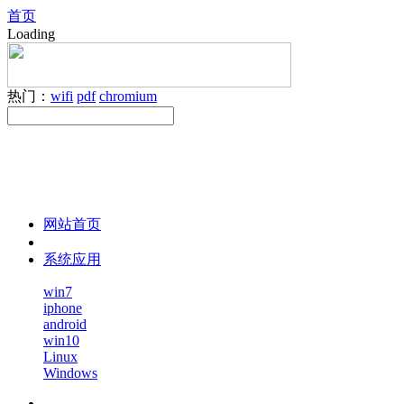
首页
Loading
热门：
wifi
pdf
chromium
网站首页
系统应用
win7
iphone
android
win10
Linux
Windows