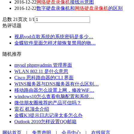
2016-12-22
网络硬盘录像机
接线示意图
2016-12-22
数字硬盘录像机和
网络硬盘录像机
的区别
总数 2
1
页次 1/1
热评话题
视易vod点歌系统的系统密码是多少…
金蝶软件里面怎样才能恢复禁用的物…
随机推荐
mysql phpmyadmin 管理界面
WLAN 802.11 是什么意思
Cisco 思科路由器的CLI 界面
WINS服务器与DNS服务器有什么区别…
移动路由器怎么设置上网，修改WiF…
windows10怎么查看电脑配置和系统…
微信朋友圈推荐的产品可信吗？
雷石 机顶盒介绍
金蝶K3提示日志记录太多怎么办
Outlook 2010怎样设置QQ邮箱
网站首页
|
免责声明
|
会员中心
|
在线留言