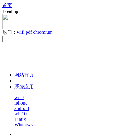
首页
Loading
热门：
wifi
pdf
chromium
网站首页
系统应用
win7
iphone
android
win10
Linux
Windows