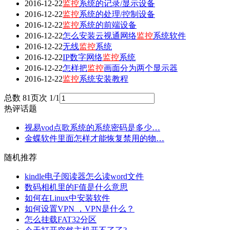
2016-12-22
监控
系统的记录/显示设备
2016-12-22
监控
系统的处理/控制设备
2016-12-22
监控
系统的前端设备
2016-12-22
怎么安装云视通网络
监控
系统软件
2016-12-22
无线
监控
系统
2016-12-22
IP数字网络
监控
系统
2016-12-22
怎样把
监控
画面分为两个显示器
2016-12-22
监控
系统安装教程
总数 8
1
页次 1/1
热评话题
视易vod点歌系统的系统密码是多少…
金蝶软件里面怎样才能恢复禁用的物…
随机推荐
kindle电子阅读器怎么读word文件
数码相机里的F值是什么意思
如何在Linux中安装软件
如何设置VPN ，VPN是什么？
怎么挂载FAT32分区