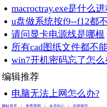
macroctray.exe是什么
u盘做系统按f9--f12
请问显卡电源线是哪根
所有cad图纸文件都不
win7开机密码忘了怎
编辑推荐
电脑无法上网怎么办?
网站首页
|
免责声明
|
会员中心
|
在线留言