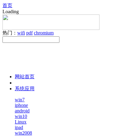
首页
Loading
热门：
wifi
pdf
chromium
网站首页
系统应用
win7
iphone
android
win10
Linux
ipad
win2008